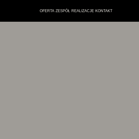
OFERTA
ZESPÓŁ
REALIZACJE
KONTAKT